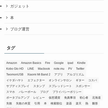
ガジェット
本
ブログ運営
タグ
Amazon
Amazon Basics
Fire
Google
ipad
Kindle
Kobo Glo HD
LINE
Macbook
note.mu
PV
Twitter
TwomonUSB
Xiaomi Mi Band 2
アプリ
アルゴリズム
イケダハヤト
エフェクター
オンラインサロン
ギター
コスパ
サブディスプレイ
スタンプ
スプレッドシート
スポンサー
スマホ
バレーボール
ブログ
プライバシーポリシー
ポータブルアンプ
レビュー
仮想通貨
免責事項
初心者
北海道
失敗
失敗の本質
引用
本
検索順位
楽器
楽天
熱
雛形